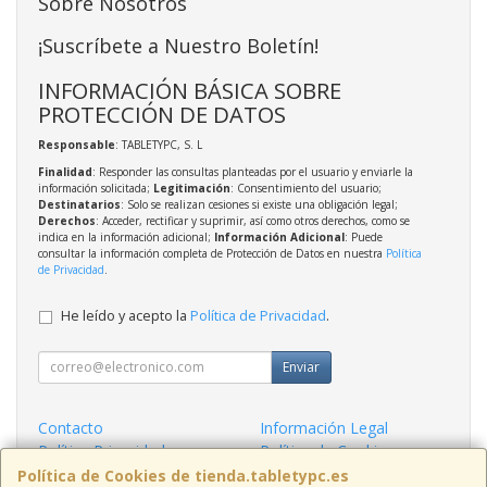
Sobre Nosotros
¡Suscríbete a Nuestro Boletín!
INFORMACIÓN BÁSICA SOBRE
PROTECCIÓN DE DATOS
Responsable
: TABLETYPC, S. L
Finalidad
: Responder las consultas planteadas por el usuario y enviarle la
información solicitada;
Legitimación
: Consentimiento del usuario;
Destinatarios
: Solo se realizan cesiones si existe una obligación legal;
Derechos
: Acceder, rectificar y suprimir, así como otros derechos, como se
indica en la información adicional;
Información Adicional
: Puede
consultar la información completa de Protección de Datos en nuestra
Política
de Privacidad
.
He leído y acepto la
Política de Privacidad
.
Enviar
Contacto
Información Legal
Política Privacidad
Política de Cookies
Condiciones de Compra
Formas de Pago
Política de Cookies de tienda.tabletypc.es