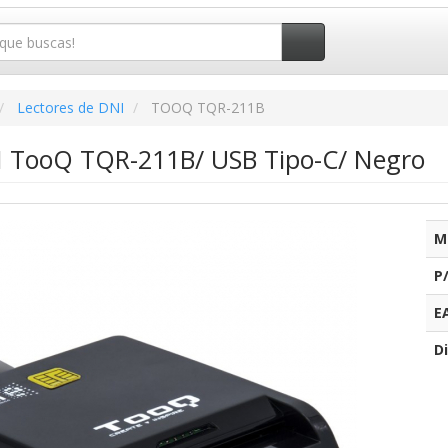
Lectores de DNI
TOOQ TQR-211B
I TooQ TQR-211B/ USB Tipo-C/ Negro
M
P
E
Di