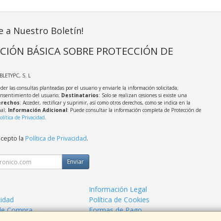
e a Nuestro Boletín!
CIÓN BÁSICA SOBRE PROTECCIÓN DE
ABLETYPC, S. L
der las consultas planteadas por el usuario y enviarle la información solicitada;
onsentimiento del usuario;
Destinatarios
: Solo se realizan cesiones si existe una
rechos
: Acceder, rectificar y suprimir, así como otros derechos, como se indica en la
nal;
Información Adicional
: Puede consultar la información completa de Protección de
olítica de Privacidad
.
acepto la
Política de Privacidad
.
Enviar
Información Legal
cidad
Política de Cookies
de Compra
Formas de Pago