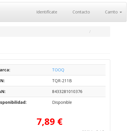
Identifícate
Contacto
Carrito
arca:
TOOQ
/N:
TQR-211B
AN:
8433281010376
sponibilidad:
Disponible
7,89 €