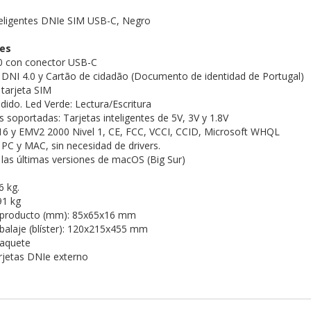
teligentes DNIe SIM USB-C, Negro
nes
.0 con conector USB-C
DNI 4.0 y Cartão de cidadão (Documento de identidad de Portugal)
tarjeta SIM
dido. Led Verde: Lectura/Escritura
s soportadas: Tarjetas inteligentes de 5V, 3V y 1.8V
6 y EMV2 2000 Nivel 1, CE, FCC, VCCI, CCID, Microsoft WHQL
PC y MAC, sin necesidad de drivers.
las últimas versiones de macOS (Big Sur)
6 kg.
91 kg
 producto (mm): 85x65x16 mm
alaje (blíster): 120x215x455 mm
Paquete
arjetas DNIe externo