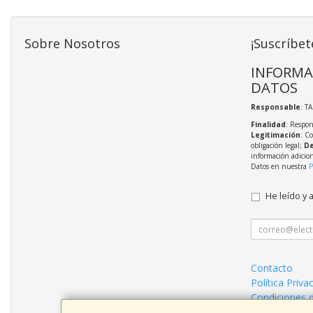
Sobre Nosotros
¡Suscríbet
INFORMA
DATOS
Responsable
: T
Finalidad
: Respon
Legitimación
: C
obligación legal;
De
información adicio
Datos en nuestra
P
He leído y 
Contacto
Política Priva
Condiciones 