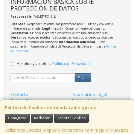
INFORMACIÓN BÁSICA SOBRE
PROTECCIÓN DE DATOS
Responsable
: TABLETYPC, S. L
Finalidad
: Responder las consultas planteadas por el usuario y enviarle la
información solicitada;
Legitimación
: Consentimiento del usuario;
Destinatarios
: Solo se realizan cesiones si existe una obligación legal;
Derechos
: Acceder, rectificar y suprimir, así como otros derechos, como se
indica en la información adicional;
Información Adicional
: Puede
consultar la información completa de Protección de Datos en nuestra
Política
de Privacidad
.
He leído y acepto la
Política de Privacidad
.
Enviar
Contacto
Información Legal
Política Privacidad
Política de Cookies
Condiciones de Compra
Formas de Pago
Política de Cookies de tienda.tabletypc.es
Configurar
Rechazar
Aceptar Cookies
Contacto
tienda@tabletypc.es
Utilizamos cookies propias y de terceros para mejorar nuestros