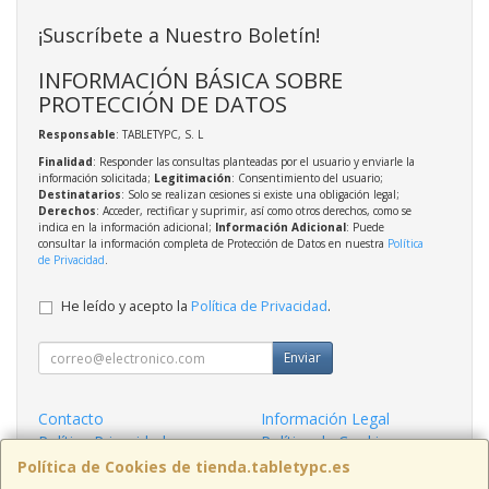
¡Suscríbete a Nuestro Boletín!
INFORMACIÓN BÁSICA SOBRE
PROTECCIÓN DE DATOS
Responsable
: TABLETYPC, S. L
Finalidad
: Responder las consultas planteadas por el usuario y enviarle la
información solicitada;
Legitimación
: Consentimiento del usuario;
Destinatarios
: Solo se realizan cesiones si existe una obligación legal;
Derechos
: Acceder, rectificar y suprimir, así como otros derechos, como se
indica en la información adicional;
Información Adicional
: Puede
consultar la información completa de Protección de Datos en nuestra
Política
de Privacidad
.
He leído y acepto la
Política de Privacidad
.
Enviar
Contacto
Información Legal
Política Privacidad
Política de Cookies
Condiciones de Compra
Formas de Pago
Política de Cookies de tienda.tabletypc.es