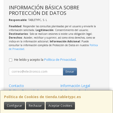
INFORMACIÓN BÁSICA SOBRE
PROTECCIÓN DE DATOS
Responsable
: TABLETYPC, S. L
Finalidad
: Responder las consultas planteadas por el usuario y enviarle la
información solicitada;
Legitimación
: Consentimiento del usuario;
Destinatarios
: Solo se realizan cesiones si existe una obligación legal;
Derechos
: Acceder, rectificar y suprimir, así como otros derechos, como se
indica en la información adicional;
Información Adicional
: Puede
consultar la información completa de Protección de Datos en nuestra
Política
de Privacidad
.
He leído y acepto la
Política de Privacidad
.
Enviar
Contacto
Información Legal
Política Privacidad
Política de Cookies
Condiciones de Compra
Formas de Pago
Política de Cookies de tienda.tabletypc.es
Configurar
Rechazar
Aceptar Cookies
Contacto