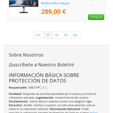
Multimedia/ Negro
289,00 €
Comprar
Ant.
01
02
03
Sig.
Sobre Nosotros
¡Suscríbete a Nuestro Boletín!
INFORMACIÓN BÁSICA SOBRE
PROTECCIÓN DE DATOS
Responsable
: TABLETYPC, S. L
Finalidad
: Responder las consultas planteadas por el usuario y enviarle la
información solicitada;
Legitimación
: Consentimiento del usuario;
Destinatarios
: Solo se realizan cesiones si existe una obligación legal;
Derechos
: Acceder, rectificar y suprimir, así como otros derechos, como se
indica en la información adicional;
Información Adicional
: Puede
consultar la información completa de Protección de Datos en nuestra
Política