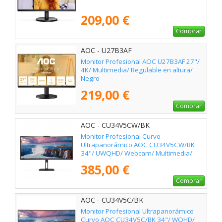
209,00 €
Comprar
AOC - U27B3AF
Monitor Profesional AOC U27B3AF 27"/
4K/ Multimedia/ Regulable en altura/
Negro
219,00 €
Comprar
AOC - CU34V5CW/BK
Monitor Profesional Curvo
Ultrapanorámico AOC CU34V5CW/BK
34"/ UWQHD/ Webcam/ Multimedia/
Regulable en altura/ Negro
385,00 €
Comprar
AOC - CU34V5C/BK
Monitor Profesional Ultrapanorámico
Curvo AOC CU34V5C/BK 34"/ WQHD/