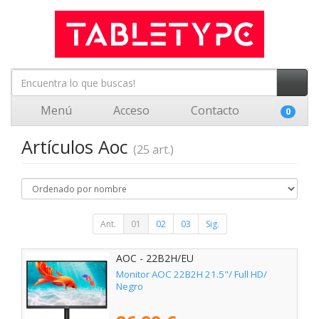
Menú
Acceso
Contacto
0
Artículos Aoc
(25 art.)
Ant.
01
02
03
Sig.
AOC - 22B2H/EU
Monitor AOC 22B2H 21.5"/ Full HD/
Negro