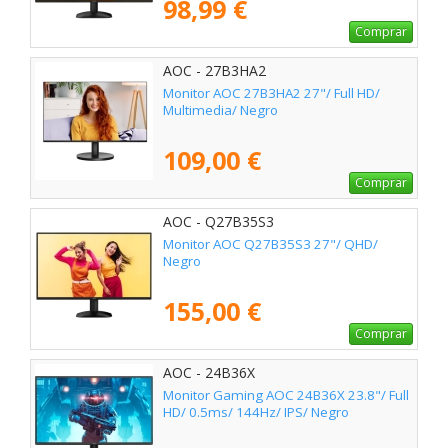
98,99 €
Comprar
AOC - 27B3HA2
Monitor AOC 27B3HA2 27"/ Full HD/
Multimedia/ Negro
109,00 €
Comprar
AOC - Q27B35S3
Monitor AOC Q27B35S3 27"/ QHD/
Negro
155,00 €
Comprar
AOC - 24B36X
Monitor Gaming AOC 24B36X 23.8"/ Full
HD/ 0.5ms/ 144Hz/ IPS/ Negro