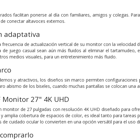
rados facilitan ponerse al día con familiares, amigos y colegas. Para
a de conectar altavoces externos.
n adaptativa
la frecuencia de actualización vertical de su monitor con la velocida
a de juego casual sean aún más fluidos al eliminar el tartamudeo, el 
otros medios visuales, para un entretenimiento más fluido.
arco
nos y atractivos, los diseños sin marco permiten configuraciones p
uro abismo de los biseles, cuando muchas pantallas se colocan una al 
 Monitor 27" 4K UHD
monitor de 27 pulgadas con resolución 4K UHD diseñado para ofrecer
S y amplia cobertura de espacios de color, es ideal tanto para tare
 de cuidado ocular lo convierten en una opción versátil para el uso di
 comprarlo