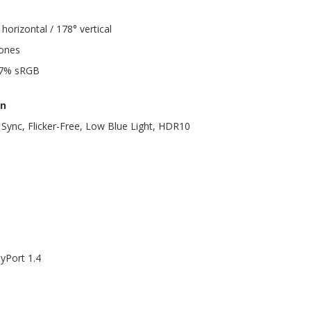
horizontal / 178° vertical
lones
8.7% sRGB
en
 Sync, Flicker-Free, Low Blue Light, HDR10
ayPort 1.4