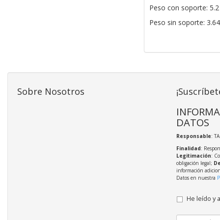
Peso con soporte: 5.2
Peso sin soporte: 3.64
Sobre Nosotros
¡Suscríbet
INFORMA
DATOS
Responsable
: T
Finalidad
: Respon
Legitimación
: C
obligación legal;
De
información adicio
Datos en nuestra
P
He leído y 