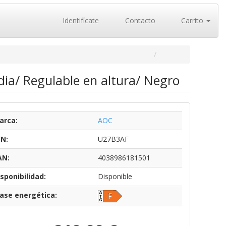
Identifícate
Contacto
Carrito
ia/ Regulable en altura/ Negro
arca:
AOC
/N:
U27B3AF
AN:
4038986181501
sponibilidad:
Disponible
lase energética: