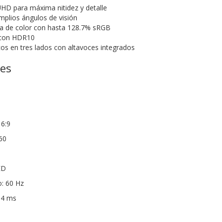
HD para máxima nitidez y detalle
mplios ángulos de visión
ra de color con hasta 128.7% sRGB
 con HDR10
os en tres lados con altavoces integrados
nes
16:9
60
ED
o: 60 Hz
 4 ms