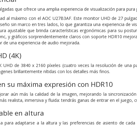
gadas que ofrece una amplia experiencia de visualización para pura
idad al máximo con el AOC U27B3AF. Este monitor UHD de 27 pulgada
seño sin marco en tres lados, lo que garantiza una experiencia de vis
ura ajustable que brinda características ergonómicas para su postur
ync, y gráficos sorprendentemente claros con soporte HDR10 mejorar
ar de una experiencia de audio mejorada.
HD (4K)
 UHD de 3840 x 2160 píxeles (cuatro veces la resolución de una pa
genes brillantemente nítidas con los detalles más finos.
o en su máxima expresión con HDR10
orar aún más la calidad de la imagen, mejorando la sincronización
ás realista, inmersiva y fluida: tendrás ganas de entrar en el juego, 
able en altura
la para adaptarse a la altura y las preferencias de asiento de cada i