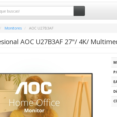
Monitores
AOC U27B3AF
esional AOC U27B3AF 27"/ 4K/ Multimed
M
P
E
Di
C