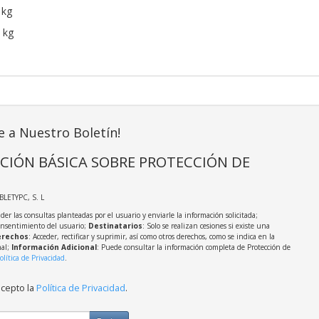
 kg
 kg
e a Nuestro Boletín!
CIÓN BÁSICA SOBRE PROTECCIÓN DE
ABLETYPC, S. L
der las consultas planteadas por el usuario y enviarle la información solicitada;
onsentimiento del usuario;
Destinatarios
: Solo se realizan cesiones si existe una
rechos
: Acceder, rectificar y suprimir, así como otros derechos, como se indica en la
nal;
Información Adicional
: Puede consultar la información completa de Protección de
olítica de Privacidad
.
acepto la
Política de Privacidad
.