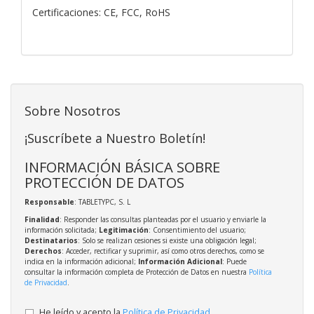
Certificaciones: CE, FCC, RoHS
Sobre Nosotros
¡Suscríbete a Nuestro Boletín!
INFORMACIÓN BÁSICA SOBRE
PROTECCIÓN DE DATOS
Responsable
: TABLETYPC, S. L
Finalidad
: Responder las consultas planteadas por el usuario y enviarle la
información solicitada;
Legitimación
: Consentimiento del usuario;
Destinatarios
: Solo se realizan cesiones si existe una obligación legal;
Derechos
: Acceder, rectificar y suprimir, así como otros derechos, como se
indica en la información adicional;
Información Adicional
: Puede
consultar la información completa de Protección de Datos en nuestra
Política
de Privacidad
.
He leído y acepto la
Política de Privacidad
.