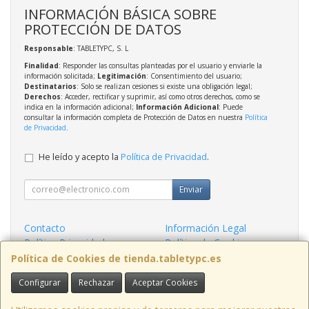
INFORMACIÓN BÁSICA SOBRE
PROTECCIÓN DE DATOS
Responsable
: TABLETYPC, S. L
Finalidad
: Responder las consultas planteadas por el usuario y enviarle la
información solicitada;
Legitimación
: Consentimiento del usuario;
Destinatarios
: Solo se realizan cesiones si existe una obligación legal;
Derechos
: Acceder, rectificar y suprimir, así como otros derechos, como se
indica en la información adicional;
Información Adicional
: Puede
consultar la información completa de Protección de Datos en nuestra
Política
de Privacidad
.
He leído y acepto la
Política de Privacidad
.
Enviar
Contacto
Información Legal
Política Privacidad
Política de Cookies
Condiciones de Compra
Formas de Pago
Política de Cookies de tienda.tabletypc.es
Configurar
Rechazar
Aceptar Cookies
Contacto
tienda@tabletypc.es