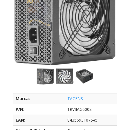
Marca:
TACENS
P/N:
1RVIIAG600S
EAN:
8435693107545