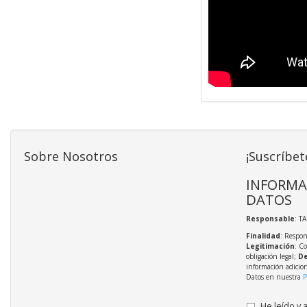
Sobre Nosotros
¡Suscríbet
INFORMA
DATOS
Responsable
: T
Finalidad
: Respon
Legitimación
: C
obligación legal;
De
información adicio
Datos en nuestra
P
He leído y 