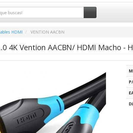
ables HDMI
VENTION AACBN
2.0 4K Vention AACBN/ HDMI Macho - 
M
P
E
Di