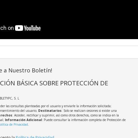
e a Nuestro Boletín!
CIÓN BÁSICA SOBRE PROTECCIÓN DE
ABLETYPC, S. L
der las consultas planteadas por el usuario y enviarle la información solicitada;
onsentimiento del usuario;
Destinatarios
: Solo se realizan cesiones si existe una
rechos
: Acceder, rectificar y suprimir, así como otros derechos, como se indica en la
nal;
Información Adicional
: Puede consultar la información completa de Protección de
olítica de Privacidad
.
acepto la
Política de Privacidad
.