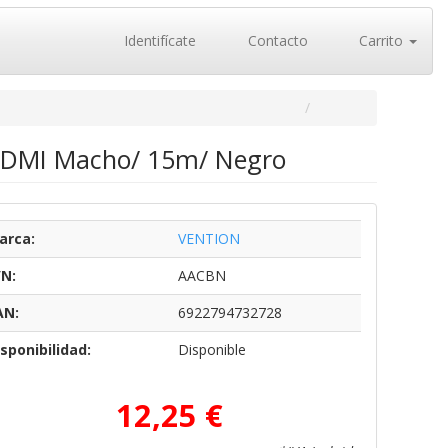
Identifícate
Contacto
Carrito
HDMI Macho/ 15m/ Negro
arca:
VENTION
/N:
AACBN
AN:
6922794732728
sponibilidad:
Disponible
12,25 €