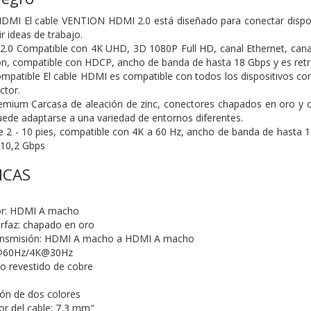
DMI El cable VENTION HDMI 2.0 está diseñado para conectar dispos
r ideas de trabajo.
.0 Compatible con 4K UHD, 3D 1080P Full HD, canal Ethernet, canal 
n, compatible con HDCP, ancho de banda de hasta 18 Gbps y es ret
patible El cable HDMI es compatible con todos los dispositivos c
ctor.
mium Carcasa de aleación de zinc, conectores chapados en oro y cub
ede adaptarse a una variedad de entornos diferentes.
 2 - 10 pies, compatible con 4K a 60 Hz, ancho de banda de hasta 1
 10,2 Gbps
ICAS
or: HDMI A macho
erfaz: chapado en oro
ransmisión: HDMI A macho a HDMI A macho
K@60Hz/4K@30Hz
o revestido de cobre
ión de dos colores
or del cable: 7,3 mm"