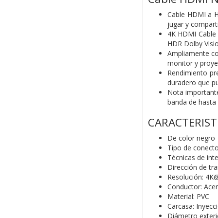
Cable HDMI a H
jugar y comparti
4K HDMI Cable 2
HDR Dolby Visio
Ampliamente com
monitor y proye
Rendimiento pre
duradero que pu
Nota importante
banda de hasta
CARACTERIST
De color negro
Tipo de conect
Técnicas de int
Dirección de t
Resolución: 4
Conductor: Acer
Material: PVC
Carcasa: Inyecc
Diámetro exteri