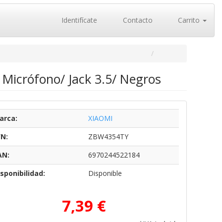
Identifícate
Contacto
Carrito
n Micrófono/ Jack 3.5/ Negros
arca:
XIAOMI
/N:
ZBW4354TY
AN:
6970244522184
sponibilidad:
Disponible
7,39 €