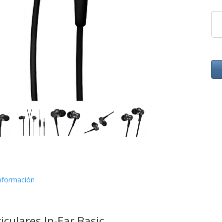
nformación
iculares In-Ear Basic