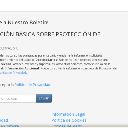
e a Nuestro Boletín!
CIÓN BÁSICA SOBRE PROTECCIÓN DE
ABLETYPC, S. L
der las consultas planteadas por el usuario y enviarle la información solicitada;
onsentimiento del usuario;
Destinatarios
: Solo se realizan cesiones si existe una
rechos
: Acceder, rectificar y suprimir, así como otros derechos, como se indica en la
nal;
Información Adicional
: Puede consultar la información completa de Protección de
olítica de Privacidad
.
acepto la
Política de Privacidad
.
Enviar
Información Legal
cidad
Política de Cookies
de Compra
Formas de Pago