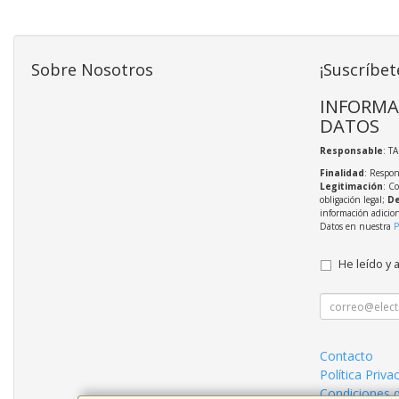
Sobre Nosotros
¡Suscríbet
INFORMA
DATOS
Responsable
: T
Finalidad
: Respon
Legitimación
: C
obligación legal;
De
información adicio
Datos en nuestra
P
He leído y 
Contacto
Política Priva
Condiciones 