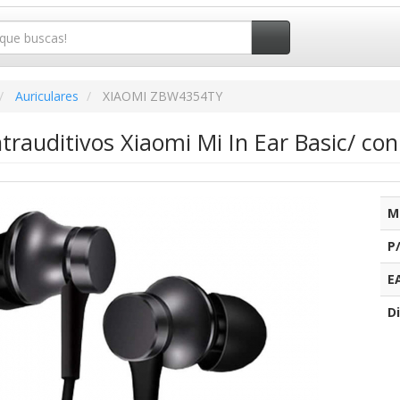
Auriculares
XIAOMI ZBW4354TY
ntrauditivos Xiaomi Mi In Ear Basic/ co
M
P
E
Di