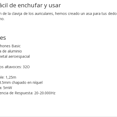
ácil de enchufar y usar
 de la clavija de los auriculares, hemos creado un asa para tus dedos
mo.
nes
phones Basic
a de aluminio
tal aeroespacial
os altavoces: 32O
ble: 1,25m
: 3.5mm chapado en níquel
da: 5mW
encia de Respuesta: 20-20.000Hz