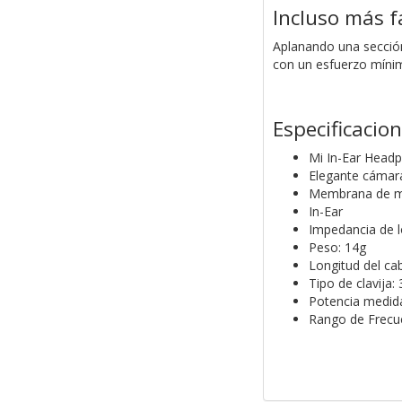
Incluso más f
Aplanando una sección
con un esfuerzo míni
Especificacio
Mi In-Ear Head
Elegante cámar
Membrana de me
In-Ear
Impedancia de l
Peso: 14g
Longitud del ca
Tipo de clavija
Potencia medi
Rango de Frecu