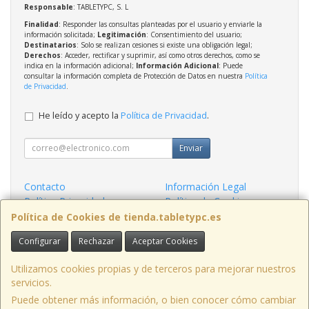
Responsable
: TABLETYPC, S. L
Finalidad
: Responder las consultas planteadas por el usuario y enviarle la
información solicitada;
Legitimación
: Consentimiento del usuario;
Destinatarios
: Solo se realizan cesiones si existe una obligación legal;
Derechos
: Acceder, rectificar y suprimir, así como otros derechos, como se
indica en la información adicional;
Información Adicional
: Puede
consultar la información completa de Protección de Datos en nuestra
Política
de Privacidad
.
He leído y acepto la
Política de Privacidad
.
Enviar
Contacto
Información Legal
Política Privacidad
Política de Cookies
Condiciones de Compra
Formas de Pago
Política de Cookies de tienda.tabletypc.es
Configurar
Rechazar
Aceptar Cookies
Contacto
tienda@tabletypc.es
Utilizamos cookies propias y de terceros para mejorar nuestros
servicios.
Puede obtener más información, o bien conocer cómo cambiar