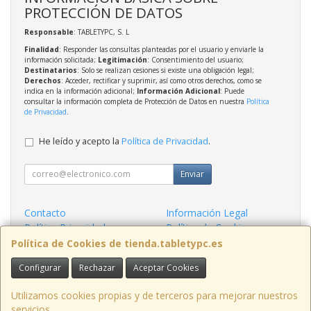
PROTECCIÓN DE DATOS
Responsable
: TABLETYPC, S. L
Finalidad
: Responder las consultas planteadas por el usuario y enviarle la
información solicitada;
Legitimación
: Consentimiento del usuario;
Destinatarios
: Solo se realizan cesiones si existe una obligación legal;
Derechos
: Acceder, rectificar y suprimir, así como otros derechos, como se
indica en la información adicional;
Información Adicional
: Puede
consultar la información completa de Protección de Datos en nuestra
Política
de Privacidad
.
He leído y acepto la
Política de Privacidad
.
Enviar
Contacto
Información Legal
Política Privacidad
Política de Cookies
Condiciones de Compra
Formas de Pago
Política de Cookies de tienda.tabletypc.es
Configurar
Rechazar
Aceptar Cookies
Contacto
tienda@tabletypc.es
Utilizamos cookies propias y de terceros para mejorar nuestros
servicios.