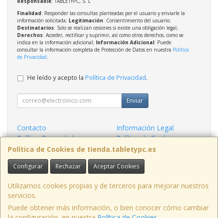
Responsable
: TABLETYPC, S. L
Finalidad
: Responder las consultas planteadas por el usuario y enviarle la
información solicitada;
Legitimación
: Consentimiento del usuario;
Destinatarios
: Solo se realizan cesiones si existe una obligación legal;
Derechos
: Acceder, rectificar y suprimir, así como otros derechos, como se
indica en la información adicional;
Información Adicional
: Puede
consultar la información completa de Protección de Datos en nuestra
Política
de Privacidad
.
He leído y acepto la
Política de Privacidad
.
Enviar
Contacto
Información Legal
Política Privacidad
Política de Cookies
Condiciones de Compra
Formas de Pago
Política de Cookies de tienda.tabletypc.es
Configurar
Rechazar
Aceptar Cookies
Contacto
tienda@tabletypc.es
Utilizamos cookies propias y de terceros para mejorar nuestros
servicios.
Puede obtener más información, o bien conocer cómo cambiar
la configuración, en nuestra
Política de Cookies
.