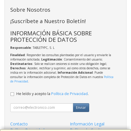
Sobre Nosotros
¡Suscríbete a Nuestro Boletín!
INFORMACIÓN BÁSICA SOBRE
PROTECCIÓN DE DATOS
Responsable
: TABLETYPC, S. L
Finalidad
: Responder las consultas planteadas por el usuario y enviarle la
información solicitada;
Legitimación
: Consentimiento del usuario;
Destinatarios
: Solo se realizan cesiones si existe una obligación legal;
Derechos
: Acceder, rectificar y suprimir, así como otros derechos, como se
indica en la información adicional;
Información Adicional
: Puede
consultar la información completa de Protección de Datos en nuestra
Política
de Privacidad
.
He leído y acepto la
Política de Privacidad
.
Enviar
Contacto
Información Legal
Política Privacidad
Política de Cookies