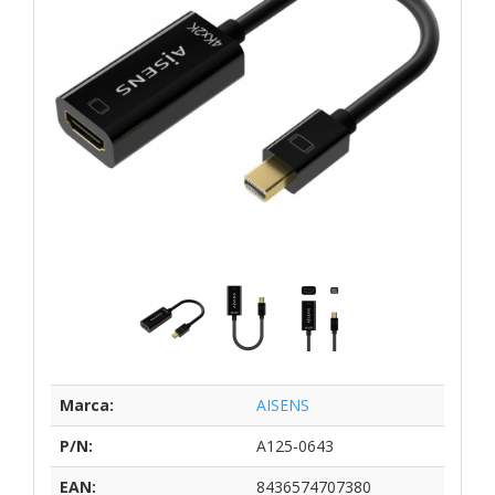
Marca:
AISENS
P/N:
A125-0643
EAN:
8436574707380