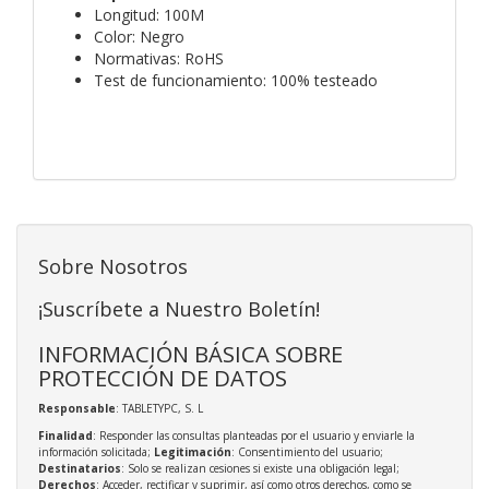
Longitud: 100M
Color: Negro
Normativas: RoHS
Test de funcionamiento: 100% testeado
Sobre Nosotros
¡Suscríbete a Nuestro Boletín!
INFORMACIÓN BÁSICA SOBRE
PROTECCIÓN DE DATOS
Responsable
: TABLETYPC, S. L
Finalidad
: Responder las consultas planteadas por el usuario y enviarle la
información solicitada;
Legitimación
: Consentimiento del usuario;
Destinatarios
: Solo se realizan cesiones si existe una obligación legal;
Derechos
: Acceder, rectificar y suprimir, así como otros derechos, como se