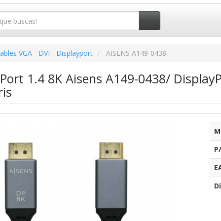
ables VGA - DVI - Displayport
AISENS A149-0438
yPort 1.4 8K Aisens A149-0438/ Display
is
M
P
E
Di