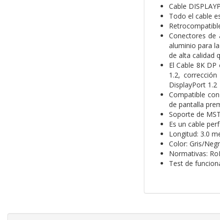
Cable DISPLAYP
Todo el cable es
Retrocompatible 
Conectores de a
aluminio para l
de alta calidad 
El Cable 8K DP
1.2, correcció
DisplayPort 1.2
Compatible con
de pantalla prem
Soporte de MST
Es un cable per
Longitud: 3.0 m
Color: Gris/Neg
Normativas: Ro
Test de funcio