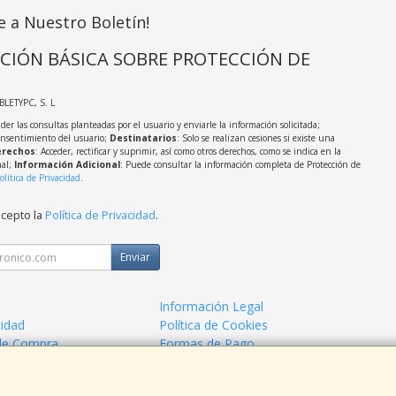
e a Nuestro Boletín!
CIÓN BÁSICA SOBRE PROTECCIÓN DE
ABLETYPC, S. L
der las consultas planteadas por el usuario y enviarle la información solicitada;
onsentimiento del usuario;
Destinatarios
: Solo se realizan cesiones si existe una
rechos
: Acceder, rectificar y suprimir, así como otros derechos, como se indica en la
nal;
Información Adicional
: Puede consultar la información completa de Protección de
olítica de Privacidad
.
acepto la
Política de Privacidad
.
Enviar
Información Legal
cidad
Política de Cookies
de Compra
Formas de Pago