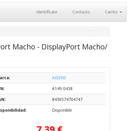
Identifícate
Contacto
Carrito
Port Macho - DisplayPort Macho/
arca:
AISENS
/N:
A149-0438
AN:
8436574704747
sponibilidad:
Disponible
7,39 €