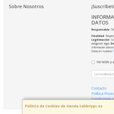
Sobre Nosotros
¡Suscríbet
INFORMA
DATOS
Responsable
: T
Finalidad
: Respon
Legitimación
: C
obligación legal;
De
información adicio
Datos en nuestra
P
He leído y 
Contacto
Política Priva
Condiciones 
Política de Cookies de tienda.tabletypc.es