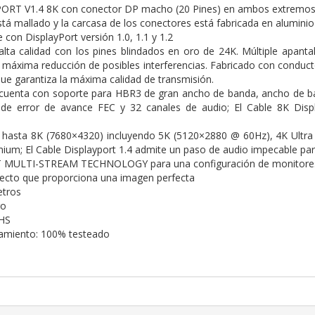
ORT V1.4 8K con conector DP macho (20 Pines) en ambos extremos
tá mallado y la carcasa de los conectores está fabricada en aluminio 
con DisplayPort versión 1.0, 1.1 y 1.2
lta calidad con los pines blindados en oro de 24K. Múltiple apant
a máxima reducción de posibles interferencias. Fabricado con condu
que garantiza la máxima calidad de transmisión.
 cuenta con soporte para HBR3 de gran ancho de banda, ancho de ba
n de error de avance FEC y 32 canales de audio; El Cable 8K Disp
 hasta 8K (7680×4320) incluyendo 5K (5120×2880 @ 60Hz), 4K Ultra
ium; El Cable Displayport 1.4 admite un paso de audio impecable para 
 MULTI-STREAM TECHNOLOGY para una configuración de monitores mú
fecto que proporciona una imagen perfecta
etros
ro
HS
namiento: 100% testeado