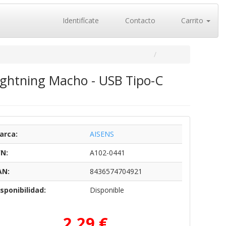
Identifícate
Contacto
Carrito
ightning Macho - USB Tipo-C
arca:
AISENS
/N:
A102-0441
AN:
8436574704921
sponibilidad:
Disponible
2,29 €