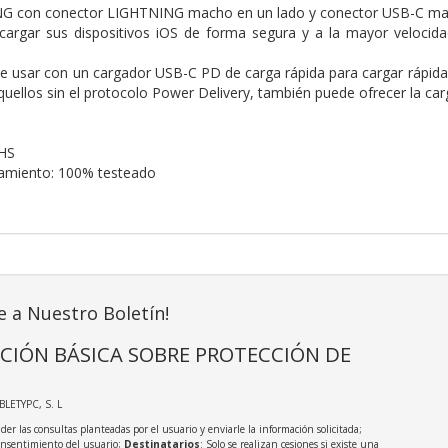
G con conector LIGHTNING macho en un lado y conector USB-C mac
cargar sus dispositivos iOS de forma segura y a la mayor velocida
de usar con un cargador USB-C PD de carga rápida para cargar rápid
quellos sin el protocolo Power Delivery, también puede ofrecer la ca
HS
namiento: 100% testeado
e a Nuestro Boletín!
CIÓN BÁSICA SOBRE PROTECCIÓN DE
ABLETYPC, S. L
der las consultas planteadas por el usuario y enviarle la información solicitada;
onsentimiento del usuario;
Destinatarios
: Solo se realizan cesiones si existe una