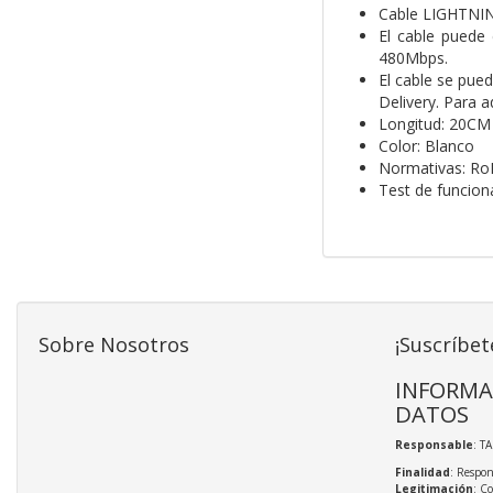
Cable LIGHTNIN
El cable puede 
480Mbps.
El cable se pue
Delivery. Para a
Longitud: 20CM
Color: Blanco
Normativas: Ro
Test de funcio
Sobre Nosotros
¡Suscríbet
INFORMA
DATOS
Responsable
: T
Finalidad
: Respon
Legitimación
: C