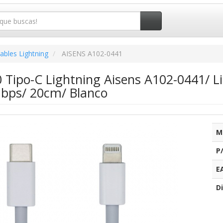
ables Lightning
AISENS A102-0441
0 Tipo-C Lightning Aisens A102-0441/ L
bps/ 20cm/ Blanco
M
P
E
Di