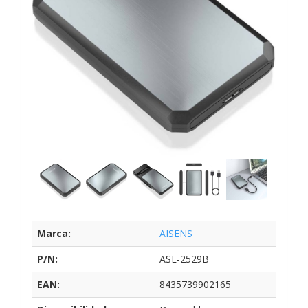
Marca:
AISENS
P/N:
ASE-2529B
EAN:
8435739902165