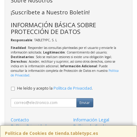
Sobre Nosotros
¡Suscríbete a Nuestro Boletín!
INFORMACIÓN BÁSICA SOBRE
PROTECCIÓN DE DATOS
Responsable
: TABLETYPC, S. L
Finalidad
: Responder las consultas planteadas por el usuario y enviarle la
información solicitada;
Legitimación
: Consentimiento del usuario;
Destinatarios
: Solo se realizan cesiones si existe una obligación legal;
Derechos
: Acceder, rectificar y suprimir, así como otros derechos, como se
indica en la información adicional;
Información Adicional
: Puede
consultar la información completa de Protección de Datos en nuestra
Política
de Privacidad
.
He leído y acepto la
Política de Privacidad
.
Enviar
Contacto
Información Legal
Política Privacidad
Política de Cookies
Condiciones de Compra
Formas de Pago
Política de Cookies de tienda.tabletypc.es