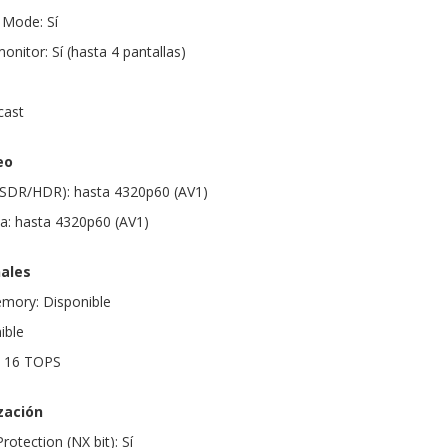
 Mode: Sí
onitor: Sí (hasta 4 pantallas)
cast
eo
(SDR/HDR): hasta 4320p60 (AV1)
a: hasta 4320p60 (AV1)
nales
ory: Disponible
ible
a 16 TOPS
zación
otection (NX bit): Sí