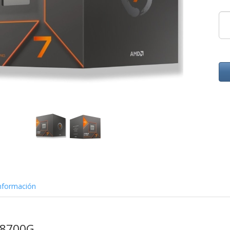
nformación
 8700G