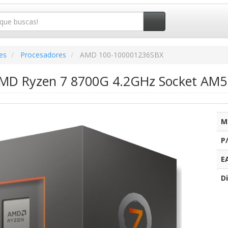
es
Procesadores
AMD 100-100001236SBX
AMD Ryzen 7 8700G 4.2GHz Socket AM5
M
P
E
Di