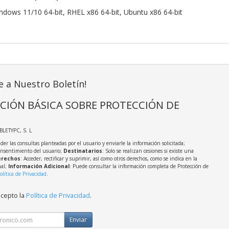
ndows 11/10 64-bit, RHEL x86 64-bit, Ubuntu x86 64-bit
e a Nuestro Boletín!
CIÓN BÁSICA SOBRE PROTECCIÓN DE
ABLETYPC, S. L
der las consultas planteadas por el usuario y enviarle la información solicitada;
onsentimiento del usuario;
Destinatarios
: Solo se realizan cesiones si existe una
rechos
: Acceder, rectificar y suprimir, así como otros derechos, como se indica en la
nal;
Información Adicional
: Puede consultar la información completa de Protección de
olítica de Privacidad
.
acepto la
Política de Privacidad
.
Enviar