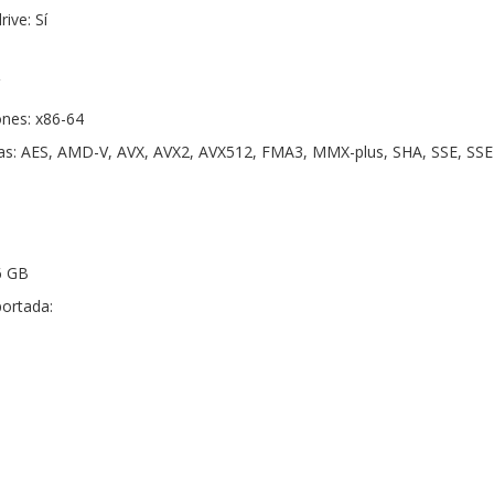
ive: Sí
ones: x86-64
as: AES, AMD-V, AVX, AVX2, AVX512, FMA3, MMX-plus, SHA, SSE, SSE2
6 GB
ortada: