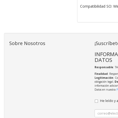
Compatibilidad SO: Wi
Sobre Nosotros
¡Suscríbet
INFORMA
DATOS
Responsable
: T
Finalidad
: Respon
Legitimación
: C
obligación legal;
De
información adicio
Datos en nuestra
P
He leído y 