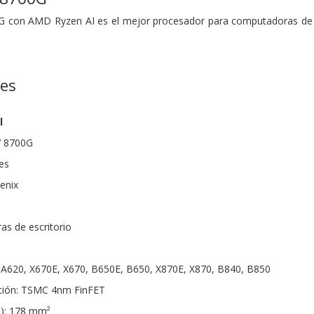
 con AMD Ryzen AI es el mejor procesador para computadoras de e
nes
l
7 8700G
es
enix
s de escritorio
: A620, X670E, X670, B650E, B650, X870E, X870, B840, B850
ación: TSMC 4nm FinFET
): 178 mm²