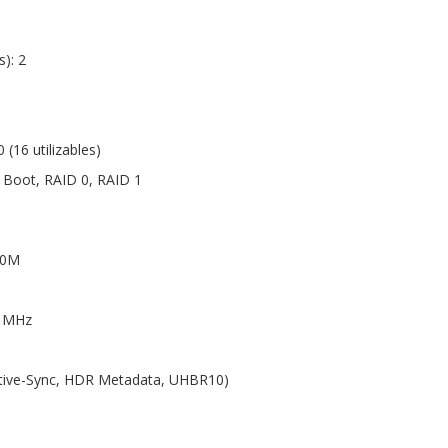
): 2
 (16 utilizables)
 Boot, RAID 0, RAID 1
80M
0 MHz
aptive-Sync, HDR Metadata, UHBR10)