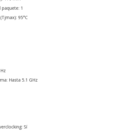
 paquete: 1
(Tjmax): 95°C
GHz
ima: Hasta 5.1 GHz
rclocking: Sí