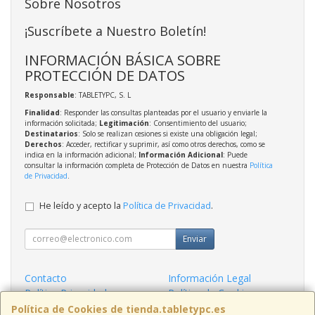
Sobre Nosotros
¡Suscríbete a Nuestro Boletín!
INFORMACIÓN BÁSICA SOBRE
PROTECCIÓN DE DATOS
Responsable
: TABLETYPC, S. L
Finalidad
: Responder las consultas planteadas por el usuario y enviarle la
información solicitada;
Legitimación
: Consentimiento del usuario;
Destinatarios
: Solo se realizan cesiones si existe una obligación legal;
Derechos
: Acceder, rectificar y suprimir, así como otros derechos, como se
indica en la información adicional;
Información Adicional
: Puede
consultar la información completa de Protección de Datos en nuestra
Política
de Privacidad
.
He leído y acepto la
Política de Privacidad
.
Enviar
Contacto
Información Legal
Política Privacidad
Política de Cookies
Condiciones de Compra
Formas de Pago
Política de Cookies de tienda.tabletypc.es