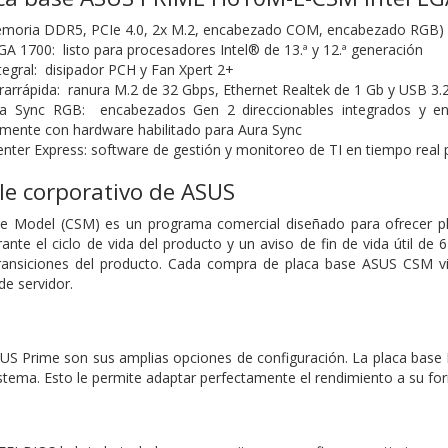
emoria DDR5, PCIe 4.0, 2x M.2, encabezado COM, encabezado RGB)
GA 1700:
listo para procesadores Intel® de 13.ª y 12.ª generación
tegral: disipador PCH y Fan Xpert 2+
trarrápida: ranura M.2 de 32 Gbps, Ethernet Realtek de 1 Gb y USB 3.
ura Sync RGB: encabezados Gen 2 direccionables integrados y 
ilmente con hardware habilitado para Aura Sync
nter Express: software de gestión y monitoreo de TI en tiempo real
le corporativo de ASUS
e Model (CSM) es un programa comercial diseñado para ofrecer pla
nte el ciclo de vida del producto y un aviso de fin de vida útil de
transiciones del producto. Cada compra de placa base ASUS CSM v
de servidor.
D
SUS Prime son sus amplias opciones de configuración. La placa base 
stema. Esto le permite adaptar perfectamente el rendimiento a su for