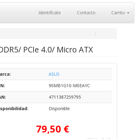
Identifícate
Contacto
Carrito
DDR5/ PCIe 4.0/ Micro ATX
arca:
ASUS
/N:
90MB1G10-M0EAYC
AN:
4711387259795
sponibilidad:
Disponible
79,50 €