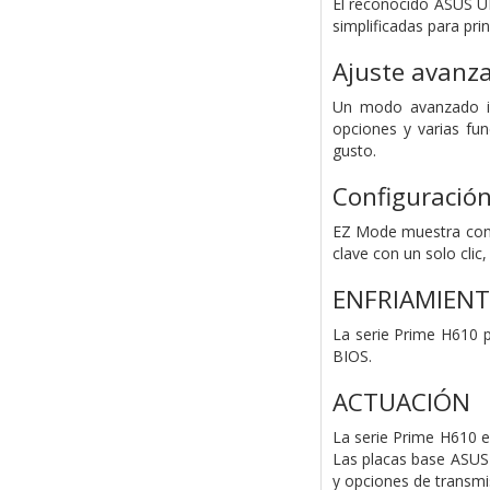
El reconocido ASUS UE
simplificadas para pri
Ajuste avanza
Un modo avanzado int
opciones y varias fun
gusto.
Configuración
EZ Mode muestra confi
clave con un solo cli
ENFRIAMIEN
La serie Prime H610 p
BIOS.
ACTUACIÓN
La serie Prime H610 e
Las placas base ASUS 
y opciones de transmis