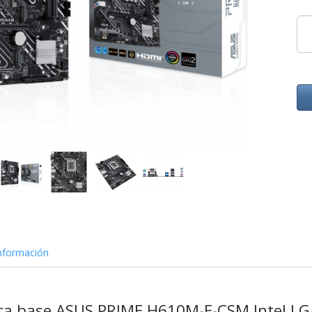
nformación
aca base ASUS PRIME H610M-E-CSM Intel L