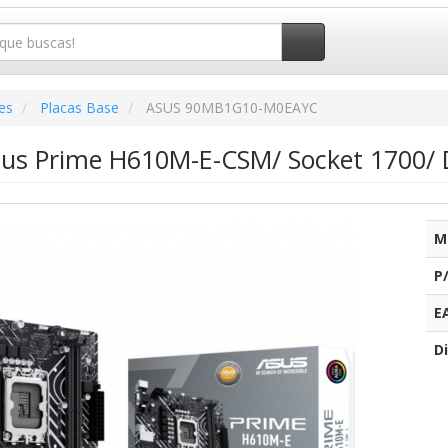
es
Placas Base
ASUS 90MB1G10-M0EAYC
sus Prime H610M-E-CSM/ Socket 1700/ 
M
P
E
Di