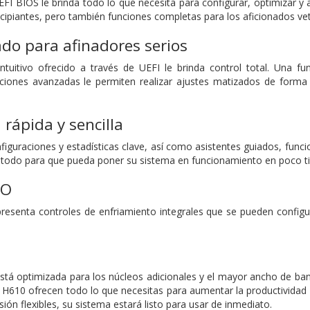
FI BIOS le brinda todo lo que necesita para configurar, optimizar y 
ncipiantes, pero también funciones completas para los aficionados ve
do para afinadores serios
uitivo ofrecido a través de UEFI le brinda control total. Una fu
ciones avanzadas le permiten realizar ajustes matizados de forma 
 rápida y sencilla
guraciones y estadísticas clave, así como asistentes guiados, funcion
c, todo para que pueda poner su sistema en funcionamiento en poco 
TO
resenta controles de enfriamiento integrales que se pueden config
stá optimizada para los núcleos adicionales y el mayor ancho de ban
H610 ofrecen todo lo que necesitas para aumentar la productividad dia
ión flexibles, su sistema estará listo para usar de inmediato.