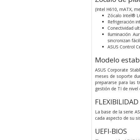
(Intel H610, mATX, m
Zócalo Intel®
L
Refrigeración in
Conectividad ul
Iluminación A
sincronizan fác
ASUS Control Ce
Modelo estab
ASUS Corporate Stabl
meses de soporte dura
prepararse para las 
gestión de TI de nivel 
FLEXIBILIDA
La base de la serie A
cada aspecto de su si
UEFI-BIOS