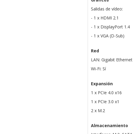
Salidas de vídeo:
- 1 x HDMI 2.1
- 1 x DisplayPort 1.4
- 1 x VGA (D-Sub)
Red
LAN: Gigabit Ethernet
Wi-Fi: Sí
Expansión
1 x PCIe 4.0 x16
1 x PCIe 3.0 x1
2 x M.2
Almacenamiento