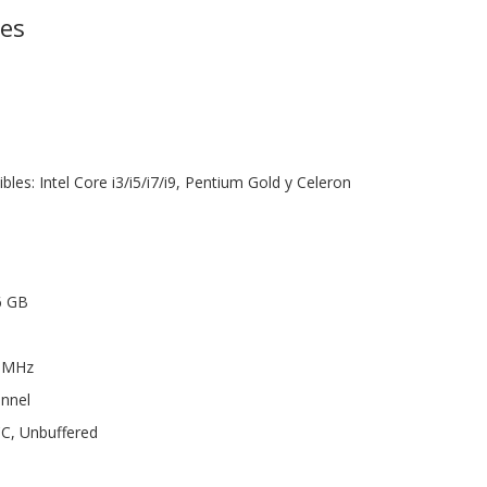
nes
es: Intel Core i3/i5/i7/i9, Pentium Gold y Celeron
6 GB
0 MHz
annel
CC, Unbuffered