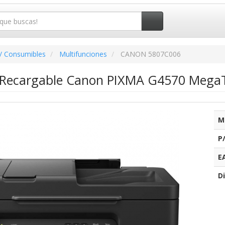
/ Consumibles
Multifunciones
CANON 5807C006
 Recargable Canon PIXMA G4570 MegaT
M
P
E
Di