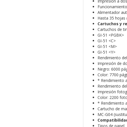
Impresión a dos
Funcionamient
Alimentador au
Hasta 35 hojas 
Cartuchos y r
Cartuchos de ti
GI-51 <PGBK>
GI-51 <C>
GI-51 <M>
GI-51 <Y>
Rendimiento del
Impresión de d
Negro: 6000 pá
Color: 7700 pág
* Rendimiento a
Rendimiento del
Impresión fotog
Color: 2200 fot
* Rendimiento a
Cartucho de ma
MC-G04 (sustitui
Compatibilida
Tipos de papel