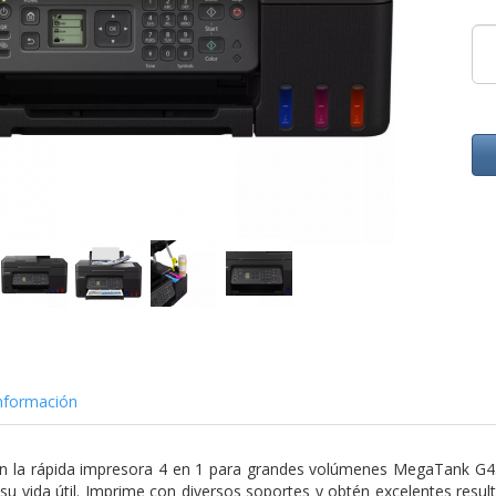
nformación
n la rápida impresora 4 en 1 para grandes volúmenes MegaTank G457
su vida útil. Imprime con diversos soportes y obtén excelentes res