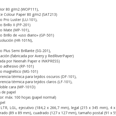
rior 80 g/m2 (WOP111),
ce Colour Paper 80 g/m2 (SAT213)
co Pro Luster (LU-101),
o Brillo II (PP-201)
co Mate (MP-101),
o Brillo de «uso diario» (GP-501)
esolución (HR-101N),
o Plus Semi Brillante (SG-201),
itación (fabricada por Avery y RedRiverPaper)
icada por Neenah Paper e INKPRESS)
co adhesivo (RP-101)
ico magnético (MG-101)
erencia térmica para tejidos oscuros (DF-101),
rencia térmica para tejidos claros (LF-101),
doble cara (MP-101D)
 de papel
or: máx. 100 hojas (papel normal)
pel
 LTR, LGL, ejecutivo (184,2 x 266,7 mm), legal (215 x 345 mm), 4 x
drado (89 x 89 mm), cuadrado (127 x 127 mm), tamaño postal (91 x 