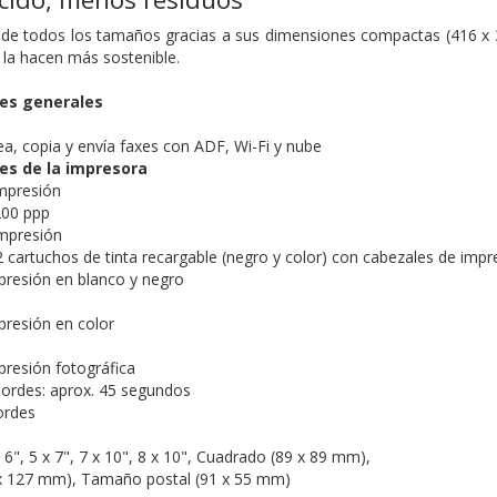
s de todos los tamaños gracias a sus dimensiones compactas (416 x
 la hacen más sostenible.
nes generales
a, copia y envía faxes con ADF, Wi-Fi y nube
es de la impresora
mpresión
200 ppp
impresión
 cartuchos de tinta recargable (negro y color) con cabezales de impr
presión en blanco y negro
presión en color
presión fotográfica
bordes: aprox. 45 segundos
ordes
 6", 5 x 7", 7 x 10", 8 x 10", Cuadrado (89 x 89 mm),
x 127 mm), Tamaño postal (91 x 55 mm)