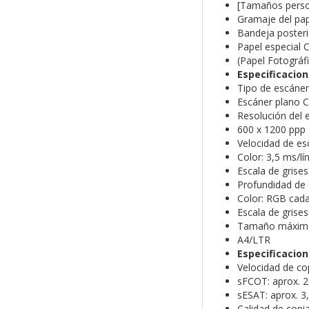
[Tamaños perso
Gramaje del pap
Bandeja posteri
Papel especial
(Papel Fotográfi
Especificacion
Tipo de escáner
Escáner plano 
Resolución del 
600 x 1200 ppp
Velocidad de es
Color: 3,5 ms/lí
Escala de grises
Profundidad de 
Color: RGB cada 
Escala de grises:
Tamaño máximo
A4/LTR
Especificacion
Velocidad de co
sFCOT: aprox. 
sESAT: aprox. 3
Calidad de copi