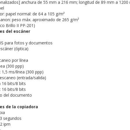
nalizados] anchura de 55 mm a 216 mm; longitud de 89 mm a 120
el
or: papel normal: de 64 a 105 g/m²
 Canon: peso máx. aproximado de 265 g/m²
co Brillo II PP-201)
es del escáner
CIS para fotos y documentos
escáner (óptica)
caneo por línea
nea (300 ppp)
: 1,5 ms/línea (300 ppp)
escaneo (entrada/salida)
16 bits/8 bits
 16 bits/8 bits
 del documento
es de la copiadora
pia
23 segundos
,2 ipm
a