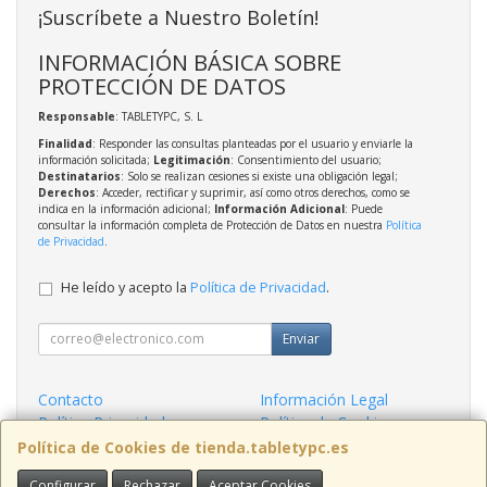
¡Suscríbete a Nuestro Boletín!
INFORMACIÓN BÁSICA SOBRE
PROTECCIÓN DE DATOS
Responsable
: TABLETYPC, S. L
Finalidad
: Responder las consultas planteadas por el usuario y enviarle la
información solicitada;
Legitimación
: Consentimiento del usuario;
Destinatarios
: Solo se realizan cesiones si existe una obligación legal;
Derechos
: Acceder, rectificar y suprimir, así como otros derechos, como se
indica en la información adicional;
Información Adicional
: Puede
consultar la información completa de Protección de Datos en nuestra
Política
de Privacidad
.
He leído y acepto la
Política de Privacidad
.
Enviar
Contacto
Información Legal
Política Privacidad
Política de Cookies
Condiciones de Compra
Formas de Pago
Política de Cookies de tienda.tabletypc.es
Configurar
Rechazar
Aceptar Cookies