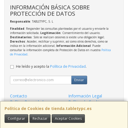
INFORMACIÓN BÁSICA SOBRE
PROTECCIÓN DE DATOS
Responsable
: TABLETYPC, S. L
Finalidad
: Responder las consultas planteadas por el usuario y enviarle la
información solicitada;
Legitimación
: Consentimiento del usuario;
Destinatarios
: Solo se realizan cesiones si existe una obligación legal;
Derechos
: Acceder, rectificar y suprimir, así como otros derechos, como se
indica en la información adicional;
Información Adicional
: Puede
consultar la información completa de Protección de Datos en nuestra
Política
de Privacidad
.
He leído y acepto la
Política de Privacidad
.
Enviar
Contacto
Información Legal
Política Privacidad
Política de Cookies
Condiciones de Compra
Formas de Pago
Política de Cookies de tienda.tabletypc.es
Configurar
Rechazar
Aceptar Cookies
Contacto