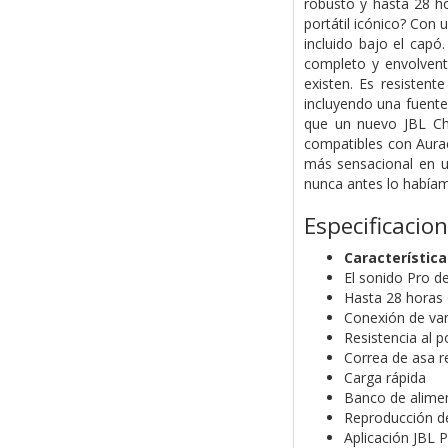
robusto y hasta 28 h
portátil icónico? Con
incluido bajo el capó
completo y envolvent
existen. Es resistent
incluyendo una fuente
que un nuevo JBL Ch
compatibles con Aurac
más sensacional en u
nunca antes lo habíam
Especificacio
Característic
El sonido Pro d
Hasta 28 horas 
Conexión de var
Resistencia al p
Correa de asa r
Carga rápida
Banco de alimen
Reproducción de
Aplicación JBL 