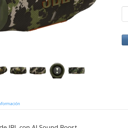
nformación
 de JBL con AI Sound Boost