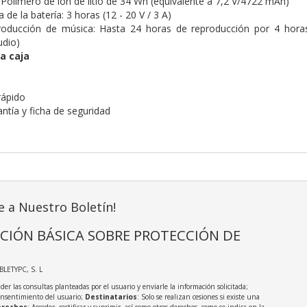
:
Polímero de ion de litio de 34 Wh (equivalente a 7,2 V/4722 mAh)
 de la batería:
3 horas (12 - 20 V / 3 A)
roducción de música:
Hasta 24 horas de reproducción por 4 hora
udio)
a caja
 rápido
antía y ficha de seguridad
e a Nuestro Boletín!
CIÓN BÁSICA SOBRE PROTECCIÓN DE
ABLETYPC, S. L
der las consultas planteadas por el usuario y enviarle la información solicitada;
onsentimiento del usuario;
Destinatarios
: Solo se realizan cesiones si existe una