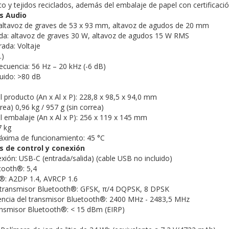
co y tejidos reciclados, además del embalaje de papel con certificaci
s Audio
altavoz de graves de 53 x 93 mm, altavoz de agudos de 20 mm
ida:
altavoz de graves 30 W, altavoz de agudos 15 W RMS
rada:
Voltaje
.)
ecuencia:
56 Hz – 20 kHz (-6 dB)
ruido:
>80 dB
 producto (An x Al x P):
228,8 x 98,5 x 94,0 mm
rea) 0,96 kg / 957 g (sin correa)
 embalaje (An x Al x P):
256 x 119 x 145 mm
7 kg
xima de funcionamiento:
45 °C
s de control y conexión
exión:
USB-C (entrada/salida) (cable USB no incluido)
etooth®:
5,4
h®:
A2DP 1.4, AVRCP 1.6
 transmisor Bluetooth®:
GFSK, π/4 DQPSK, 8 DPSK
ncia del transmisor Bluetooth®:
2400 MHz - 2483,5 MHz
ansmisor Bluetooth®:
< 15 dBm (EIRP)