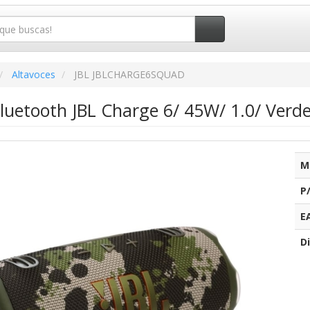
Altavoces
JBL JBLCHARGE6SQUAD
Bluetooth JBL Charge 6/ 45W/ 1.0/ Verd
M
P
E
Di