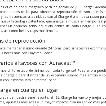
 el ya de por sí magnífico perfil de sonido de JBL Charge? Ademá
ocando nuestro kit para ofrecer la reproducción de sonido más r
y las frecuencias altas nítidas dan al Charge 6 una nueva razón p
 nueva tecnología patentada, que analiza la música en tiempo real
tener un pequeño genio del audio dentro de cada Charge 6. En con
 así como belts y claps más limpios.
as de reproducción
ite mantener el ritmo durante 24 horas, pero si necesitas exprimir u
e 4 horas más con Playtime Boost.
arios altavoces con Auracast™
mpartir tu estado de ánimo con toda tu gente? Pues ahora puede
es Charge 6 para disfrutar de un escenario sonoro más amplio y co
o con la misma lista de reproducción.
arga en cualquier lugar
ada de nuestra serie favorita, el JBL Charge ha vuelto y mejor qu
erca, apuestas más altas y un mayor impacto. Con un sonido más po