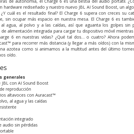
oras de autonomía, el Charge 6 es una bestia del audio portátil.
 un hardware rediseñado y nuestro nuevo JBL AI Sound Boost, un alg
. ¿Y cuál es el resultado final? El Charge 6 supera con creces su c
e, sin ocupar más espacio en nuestra mesa. El Charge 6 es tambié
e al agua, al polvo y a las caídas, así que aguanta los golpes sin 
 de alimentación integrada para cargar tu dispositivo móvil mientra
arge 6 en nuestras vidas? ¿Qué tal dos… o cuatro? Ahora podem
ast™ para recorrer más distancia (y llegar a más oídos) con la mism
na azotea como si animamos a la multitud antes del último torneo 
os oído.
nes
as generales
e JBL con AI Sound Boost
de reproducción
ios altavoces con Auracast™
olvo, al agua y las caídas
esistente
tación integrado
 audio sin pérdidas
Portable