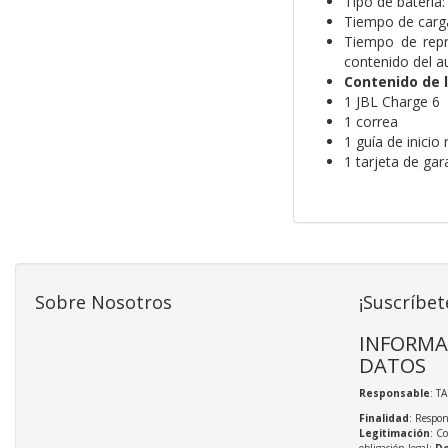
Tipo de batería
Tiempo de carga
Tiempo de rep
contenido del a
Contenido de l
1 JBL Charge 6
1 correa
1 guía de inicio
1 tarjeta de gar
Sobre Nosotros
¡Suscríbet
INFORMA
DATOS
Responsable
: T
Finalidad
: Respon
Legitimación
: C