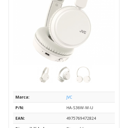
Marca:
JVC
P/N:
HA-S36W-W-U
EAN:
4975769472824