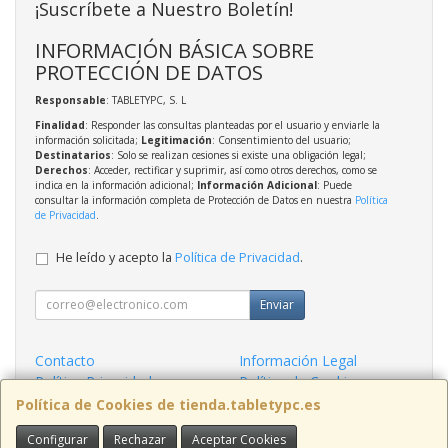
¡Suscríbete a Nuestro Boletín!
INFORMACIÓN BÁSICA SOBRE
PROTECCIÓN DE DATOS
Responsable
: TABLETYPC, S. L
Finalidad
: Responder las consultas planteadas por el usuario y enviarle la
información solicitada;
Legitimación
: Consentimiento del usuario;
Destinatarios
: Solo se realizan cesiones si existe una obligación legal;
Derechos
: Acceder, rectificar y suprimir, así como otros derechos, como se
indica en la información adicional;
Información Adicional
: Puede
consultar la información completa de Protección de Datos en nuestra
Política
de Privacidad
.
He leído y acepto la
Política de Privacidad
.
Enviar
Contacto
Información Legal
Política Privacidad
Política de Cookies
Condiciones de Compra
Formas de Pago
Política de Cookies de tienda.tabletypc.es
Configurar
Rechazar
Aceptar Cookies
Contacto