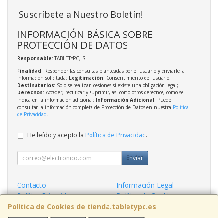
¡Suscríbete a Nuestro Boletín!
INFORMACIÓN BÁSICA SOBRE
PROTECCIÓN DE DATOS
Responsable
: TABLETYPC, S. L
Finalidad
: Responder las consultas planteadas por el usuario y enviarle la
información solicitada;
Legitimación
: Consentimiento del usuario;
Destinatarios
: Solo se realizan cesiones si existe una obligación legal;
Derechos
: Acceder, rectificar y suprimir, así como otros derechos, como se
indica en la información adicional;
Información Adicional
: Puede
consultar la información completa de Protección de Datos en nuestra
Política
de Privacidad
.
He leído y acepto la
Política de Privacidad
.
Enviar
Contacto
Información Legal
Política Privacidad
Política de Cookies
Condiciones de Compra
Formas de Pago
Política de Cookies de tienda.tabletypc.es