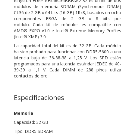
Kingston FURY KF556C36BBEAK2-32 es un kit de dos
módulos de memoria
SDRAM (Synchronous DRAM)
CL36 de 2 GB x 64 bits (16 GB) 1Rx8,
basados ​​en ocho
componentes FBGA de 2 GB x 8 bits por
módulo.
Cada kit de módulos es compatible con
AMD® EXPO v1.0 e
Intel® Extreme Memory Profiles
(Intel® XMP) 3.0.
La capacidad total del
kit es de 32 GB. Cada módulo
ha sido probado para funcionar con
DDR5-5600 a una
latencia baja de 36-38-38 a 1,25 V. Los
SPD están
programados para una latencia estándar JEDEC de 40-
39-39 a 1,1 V. Cada DIMM de 288 pines
utiliza
contactos de oro
Especificaciones
Memoria
Capacidad: 32 GB
Tipo: DDR5 SDRAM