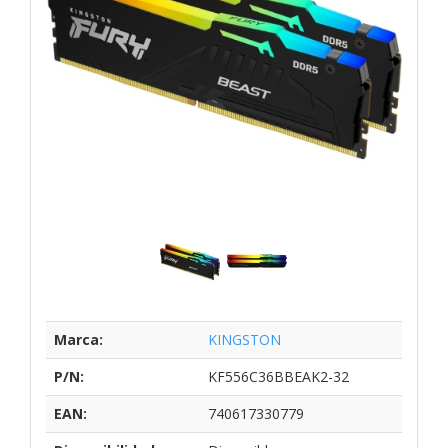
Marca:
KINGSTON
P/N:
KF556C36BBEAK2-32
EAN:
740617330779