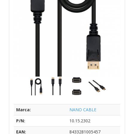
Marca:
NANO CABLE
P/N:
10.15.2302
EAN:
8433281005457