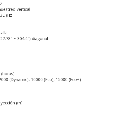
z
uestreo vertical
 3D)Hz
talla
27.78" ~ 304.4") diagonal
 (horas)
12000 (Dynamic), 10000 (Eco), 15000 (Eco+)
o
oyección (m)