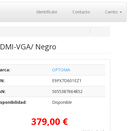
Identifícate
Contacto
Carrito
HDMI-VGA/ Negro
arca:
OPTOMA
/N:
E9PX7D601EZ1
AN:
5055387664852
sponibilidad:
Disponible
379,00 €