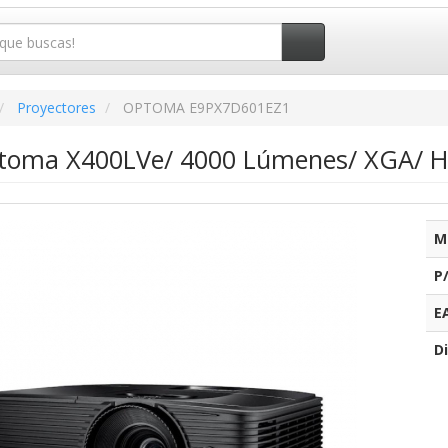
Proyectores
OPTOMA E9PX7D601EZ1
ptoma X400LVe/ 4000 Lúmenes/ XGA/ 
M
P
E
Di