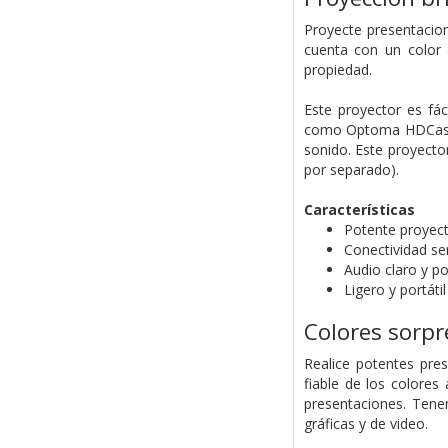
Proyecte presentacion
cuenta con un color 
propiedad.
Este proyector es fá
como Optoma HDCast P
sonido. Este proyector
por separado).
Características
Potente proyec
Conectividad se
Audio claro y p
Ligero y portátil
Colores sorp
Realice potentes pre
fiable de los colore
presentaciones. Tene
gráficas y de video.