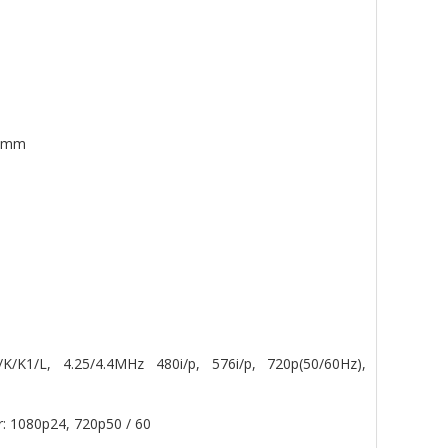
.5mm
1/L, 4.25/4.4MHz 480i/p, 576i/p, 720p(50/60Hz),
r: 1080p24, 720p50 / 60