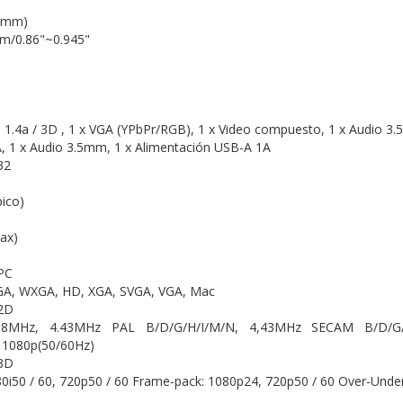
l (mm)
/0.86"~0.945"
 1.4a / 3D , 1 x VGA (YPbPr/RGB), 1 x Video compuesto, 1 x Audio 3
, 1 x Audio 3.5mm, 1 x Alimentación USB-A 1A
32
pico)
max)
 PC
GA, WXGA, HD, XGA, SVGA, VGA, Mac
 2D
8MHz, 4.43MHz PAL B/D/G/H/I/M/N, 4,43MHz SECAM B/D/G/K/K
, 1080p(50/60Hz)
 3D
80i50 / 60, 720p50 / 60 Frame-pack: 1080p24, 720p50 / 60 Over-Unde