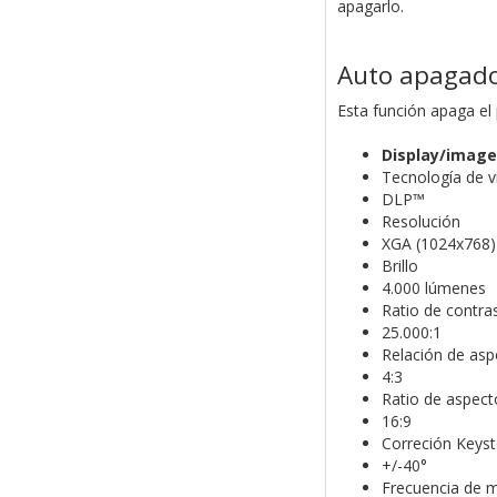
apagarlo.
Auto apagad
Esta función apaga el
Display/imag
Tecnología de v
DLP™
Resolución
XGA (1024x768)
Brillo
4.000 lúmenes
Ratio de contra
25.000:1
Relación de asp
4:3
Ratio de aspect
16:9
Correción Keyst
+/-40°
Frecuencia de 