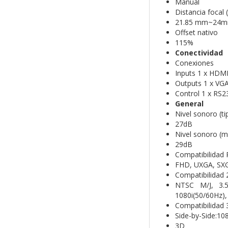
Manual
Distancia foca
21.85 mm~24mm
Offset nativo
115%
Conectividad
Conexiones
Inputs 1 x HDMI
Outputs 1 x VGA
Control 1 x RS2
General
Nivel sonoro (ti
27dB
Nivel sonoro (
29dB
Compatibilidad
FHD, UXGA, SX
Compatibilidad
NTSC M/J, 3.5
1080i(50/60Hz)
Compatibilidad
Side-by-Side:10
3D