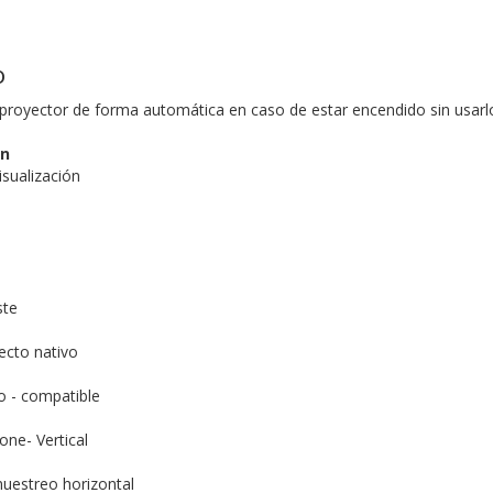
o
 proyector de forma automática en caso de estar encendido sin usarl
en
isualización
ste
ecto nativo
o - compatible
one- Vertical
muestreo horizontal