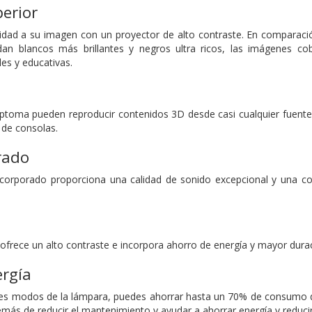
erior
dad a su imagen con un proyector de alto contraste. En comparació
n blancos más brillantes y negros ultra ricos, las imágenes cobr
es y educativas.
ptoma pueden reproducir contenidos 3D desde casi cualquier fuente
 de consolas.
rado
corporado proporciona una calidad de sonido excepcional y una conf
 ofrece un alto contraste e incorpora ahorro de energía y mayor dura
ergía
ntes modos de la lámpara, puedes ahorrar hasta un 70% de consumo d
demás de reducir el mantenimiento y ayudar a ahorrar energía y reduci