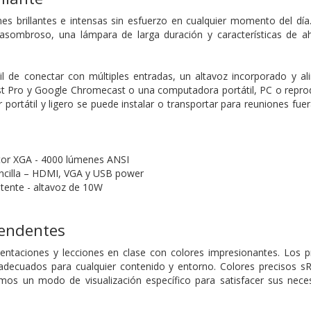
es brillantes e intensas sin esfuerzo en cualquier momento del día
asombroso, una lámpara de larga duración y características de ah
cil de conectar con múltiples entradas, un altavoz incorporado y 
ro y Google Chromecast o una computadora portátil, PC o reprodu
 portátil y ligero se puede instalar o transportar para reuniones fuer
tor XGA - 4000 lúmenes ANSI
ncilla – HDMI, VGA y USB power
otente - altavoz de 10W
rendentes
sentaciones y lecciones en clase con colores impresionantes. Los
s adecuados para cualquier contenido y entorno. Colores precisos
mos un modo de visualización específico para satisfacer sus nece