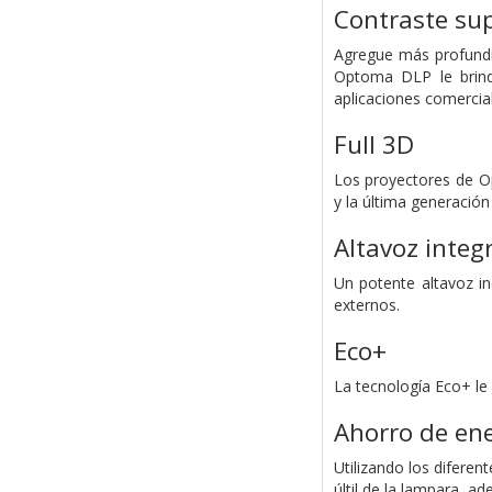
Contraste sup
Agregue más profundi
Optoma DLP le brinda
aplicaciones comercial
Full 3D
Los proyectores de O
y la última generación
Altavoz integ
Un potente altavoz in
externos.
Eco+
La tecnología Eco+ le
Ahorro de en
Utilizando los difere
últil de la lampara, a