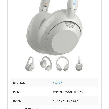
Marca:
SONY
P/N:
WHULT900NW.CE7
EAN:
4548736158337