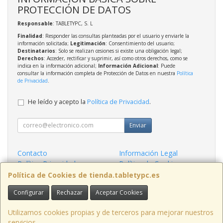
PROTECCIÓN DE DATOS
Responsable
: TABLETYPC, S. L
Finalidad
: Responder las consultas planteadas por el usuario y enviarle la
información solicitada;
Legitimación
: Consentimiento del usuario;
Destinatarios
: Solo se realizan cesiones si existe una obligación legal;
Derechos
: Acceder, rectificar y suprimir, así como otros derechos, como se
indica en la información adicional;
Información Adicional
: Puede
consultar la información completa de Protección de Datos en nuestra
Política
de Privacidad
.
He leído y acepto la
Política de Privacidad
.
Enviar
Contacto
Información Legal
Política Privacidad
Política de Cookies
Condiciones de Compra
Formas de Pago
Política de Cookies de tienda.tabletypc.es
Configurar
Rechazar
Aceptar Cookies
Contacto
tienda@tabletypc.es
Utilizamos cookies propias y de terceros para mejorar nuestros
servicios.