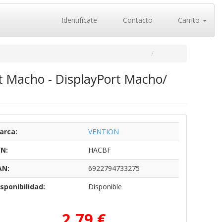
Identifícate
Contacto
Carrito
t Macho - DisplayPort Macho/
arca:
VENTION
/N:
HACBF
AN:
6922794733275
sponibilidad:
Disponible
2,79 €