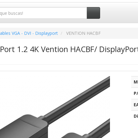
ables VGA - DVI - Displayport
VENTION HACBF
yPort 1.2 4K Vention HACBF/ DisplayPor
M
P
E
Di