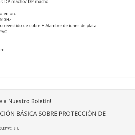
or: DP macho/ DP macho
do en oro
@60Hz
o revestido de cobre + Alambre de iones de plata
 PVC
mm
e a Nuestro Boletín!
CIÓN BÁSICA SOBRE PROTECCIÓN DE
ABLETYPC, S. L