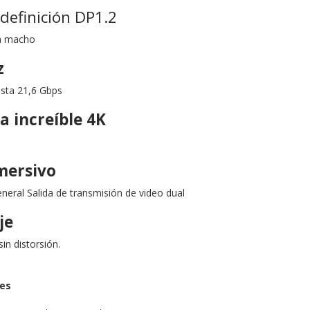
 definición DP1.2
a macho
z
sta 21,6 Gbps
a increíble 4K
mersivo
eral Salida de transmisión de video dual
je
in distorsión.
nes