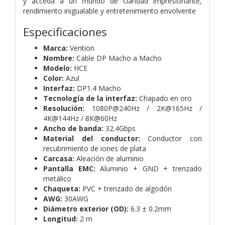
y acceda a un mundo de claridad impresionante,
rendimiento inigualable y entretenimiento envolvente
Especificaciones
Marca:
Vention
Nombre:
Cable DP Macho a Macho
Modelo:
HCE
Color:
Azul
Interfaz:
DP1.4 Macho
Tecnología de la interfaz:
Chapado en oro
Resolución:
1080P@240Hz / 2K@165Hz /
4K@144Hz / 8K@60Hz
Ancho de banda:
32.4Gbps
Material del conductor:
Conductor con
recubrimiento de iones de plata
Carcasa:
Aleación de aluminio
Pantalla EMC:
Aluminio + GND + trenzado
metálico
Chaqueta:
PVC + trenzado de algodón
AWG:
30AWG
Diámetro exterior (OD):
6.3 ± 0.2mm
Longitud:
2 m