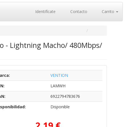
Identifícate
Contacto
Carrito
o - Lightning Macho/ 480Mbps/
arca:
VENTION
/N:
LAMWH
AN:
6922794783676
sponibilidad:
Disponible
2,19 €