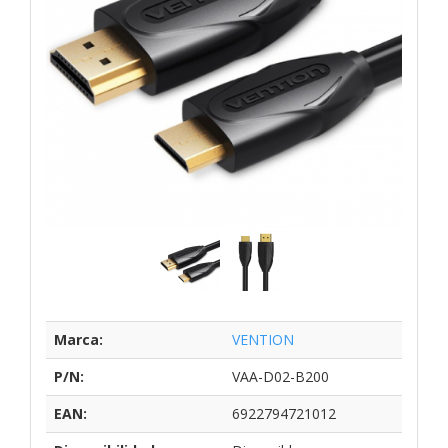
Marca:
VENTION
P/N:
VAA-D02-B200
EAN:
6922794721012