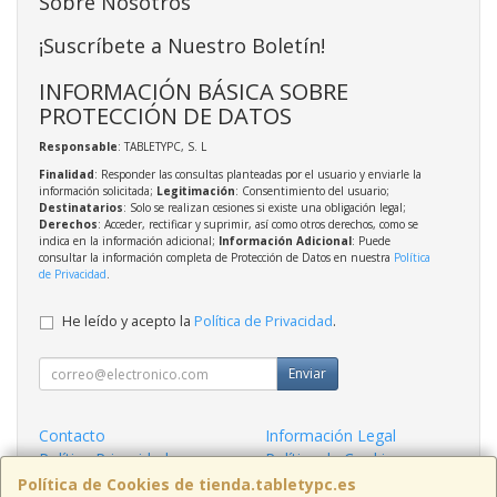
Sobre Nosotros
¡Suscríbete a Nuestro Boletín!
INFORMACIÓN BÁSICA SOBRE
PROTECCIÓN DE DATOS
Responsable
: TABLETYPC, S. L
Finalidad
: Responder las consultas planteadas por el usuario y enviarle la
información solicitada;
Legitimación
: Consentimiento del usuario;
Destinatarios
: Solo se realizan cesiones si existe una obligación legal;
Derechos
: Acceder, rectificar y suprimir, así como otros derechos, como se
indica en la información adicional;
Información Adicional
: Puede
consultar la información completa de Protección de Datos en nuestra
Política
de Privacidad
.
He leído y acepto la
Política de Privacidad
.
Enviar
Contacto
Información Legal
Política Privacidad
Política de Cookies
Condiciones de Compra
Formas de Pago
Política de Cookies de tienda.tabletypc.es