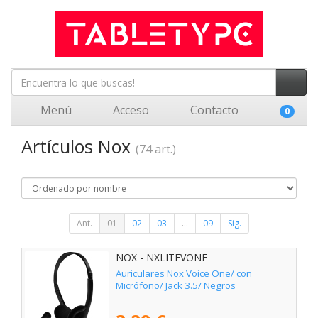
Menú
Acceso
Contacto
0
Artículos Nox
(74 art.)
Ant.
01
02
03
...
09
Sig.
NOX - NXLITEVONE
Auriculares Nox Voice One/ con
Micrófono/ Jack 3.5/ Negros