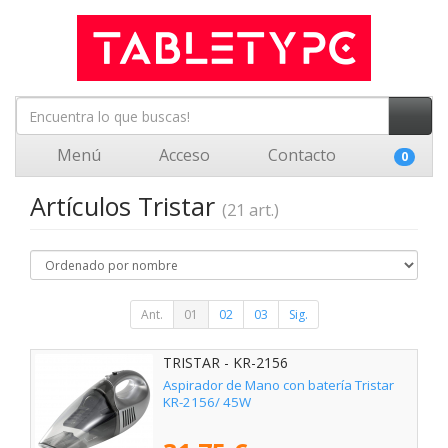
Menú
Acceso
Contacto
0
Artículos Tristar
(21 art.)
Ant.
01
02
03
Sig.
TRISTAR - KR-2156
Aspirador de Mano con batería Tristar
KR-2156/ 45W